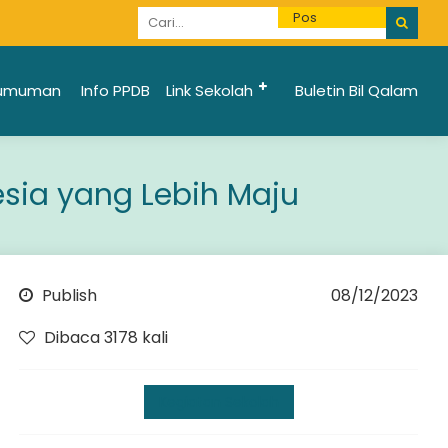
Informasi Penerimaan Santri Baru 2025/2026 bi
umuman
Info PPDB
Link Sekolah
Buletin Bil Qalam
sia yang Lebih Maju
Publish
08/12/2023
Dibaca 3178 kali
Kegiatan Sekolah