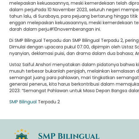
melepaskan kekuasaannya, meski kemerdekaan telah dipro
dalam perjuPada 10 November 2023, seluruh negeri memper
tahun lalu, di Surabaya, para pejuang bertarung hingga tit
enggan melepaskan kekuasaannya, meski kemerdekaan tel
darah dalam perju#10novemberangan ini.
Di SMP Bilingual Terpadu dan SMP Bilingual Terpadu 2, perin
Dimulai dengan upacara pukul 07.00, dipimpin oleh Ustaz Saifu
nyanyian, deklamasi puisi, dan drama dalam dua bahasa; Ar
Ustaz Saiful Anshori menyatakan dalam pidatonya bahwa kita 
musuh terbesar bukanlah penjajah, melainkan kemalasan dala
semangat juang para pahlawan, mari tingkatkan semangat
generasi penerus, kita harus berkontribusi dalam memajukan
2023: “Semangat Pahlawan untuk Masa Depan Bangsa dala
SMP Bilingual
Terpadu 2