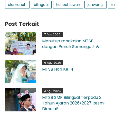
alamanah
bilingual
haripahlawan
junwangi
m
Post Terkait
7 Agu 2026
Menutup rangkaian MTSB
dengan Penuh Semangat! 🔥
6 Agu 2026
MTSB Hari Ke-4
3 Agu 2026
MTSB SMP Bilingual Terpadu 2
Tahun Ajaran 2026/2027 Resmi
Dimulai!