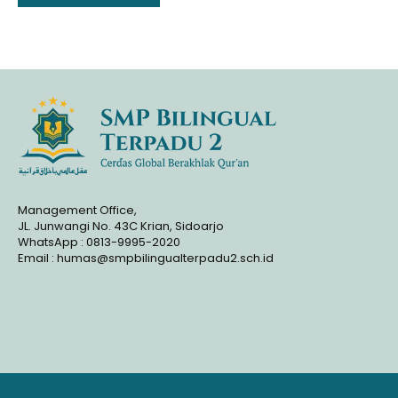
adalah upacara peringatan Hari
Pahlawan yang..
Management Office,
JL. Junwangi No. 43C Krian, Sidoarjo
WhatsApp : 0813-9995-2020
Email : humas@smpbilingualterpadu2.sch.id