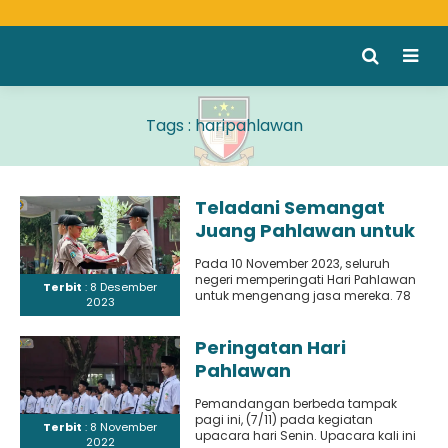
Tags : haripahlawan
Teladani Semangat
Juang Pahlawan untuk
Indonesia yang Lebih
Pada 10 November 2023, seluruh
Maju
negeri memperingati Hari Pahlawan
Terbit
: 8 Desember
untuk mengenang jasa mereka. 78
2023
tahun lalu, di Surabaya, para
pejuang..
Peringatan Hari
Pahlawan
Pemandangan berbeda tampak
pagi ini, (7/11) pada kegiatan
Terbit
: 8 November
upacara hari Senin. Upacara kali ini
2022