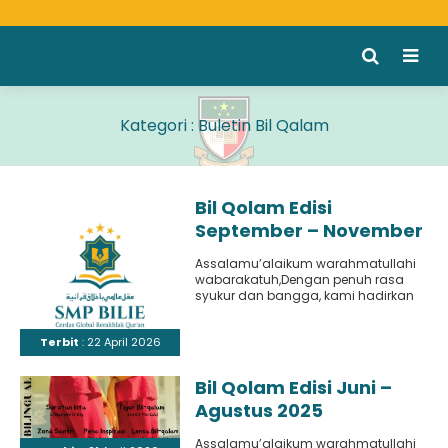
Kategori : Buletin Bil Qalam
Bil Qolam Edisi
September – November
2025
Assalamu’alaikum warahmatullahi
wabarakatuh,Dengan penuh rasa
syukur dan bangga, kami hadirkan
edisi terbaru dari buletin Bil-Qalam,
yang menjadi wadah kreativitas
Terbit
: 22 April 2026
dan..
Bil Qolam Edisi Juni –
Agustus 2025
Assalamu’alaikum warahmatullahi