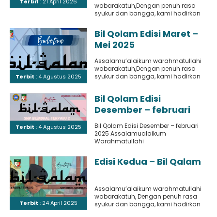
Terbit
: 21 April 2026
wabarakatuh,Dengan penuh rasa
syukur dan bangga, kami hadirkan
edisi terbaru dari buletin Bil-Qalam,
yang menjadi wadah kreativitas
Bil Qolam Edisi Maret –
dan..
Mei 2025
Assalamu’alaikum warahmatullahi
wabarakatuh,Dengan penuh rasa
syukur dan bangga, kami hadirkan
Terbit
: 4 Agustus 2025
edisi terbaru dari buletin Bil-Qalam,
yang menjadi wadah kreativitas
Bil Qolam Edisi
dan..
Desember – februari
2025
Bil Qolam Edisi Desember – februari
Terbit
: 4 Agustus 2025
2025 Assalamualaikum
Warahmatullahi
WabarakatuhDengan penuh rasa
syukur dan bangga. Kami hadirkan
Edisi Kedua – Bil Qalam
edisi terbaru Buletin..
Assalamu’alaikum warahmatullahi
wabarakatuh, Dengan penuh rasa
Terbit
: 24 April 2025
syukur dan bangga, kami hadirkan
edisi terbaru dari buletin Bil-Qalam,