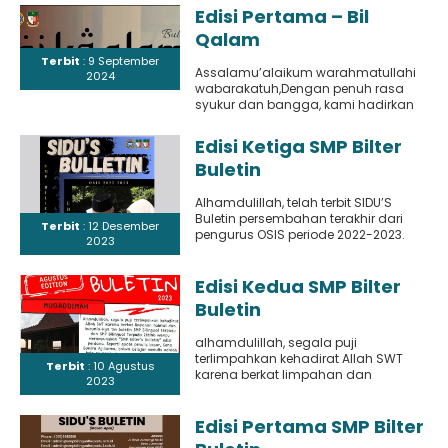
yang menjadi wadah kreativitas..
Edisi Pertama – Bil
Qalam
Terbit
: 9 September
Assalamu’alaikum warahmatullahi
2024
wabarakatuh,Dengan penuh rasa
syukur dan bangga, kami hadirkan
edisi terbaru dari buletin Bil Qalam,
yang menjadi wadah kreatifitas..
Edisi Ketiga SMP Bilter
Buletin
Alhamdulillah, telah terbit SIDU’S
Buletin persembahan terakhir dari
Terbit
: 12 Desember
pengurus OSIS periode 2022-2023.
2023
Buletin edisi ketiga yang rilis di bulan
September..
Edisi Kedua SMP Bilter
Buletin
alhamdulillah, segala puji
terlimpahkan kehadirat Allah SWT
Terbit
: 10 Agustus
karena berkat limpahan dan
2023
karunia-Nya Tim Buletin SMP Bilingual
Terpadu dan SMP Bilingual..
Edisi Pertama SMP Bilter