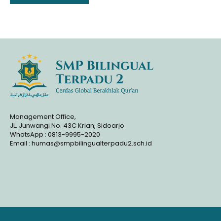
adalah upacara peringatan Hari
Pahlawan yang..
Management Office,
JL. Junwangi No. 43C Krian, Sidoarjo
WhatsApp : 0813-9995-2020
Email : humas@smpbilingualterpadu2.sch.id