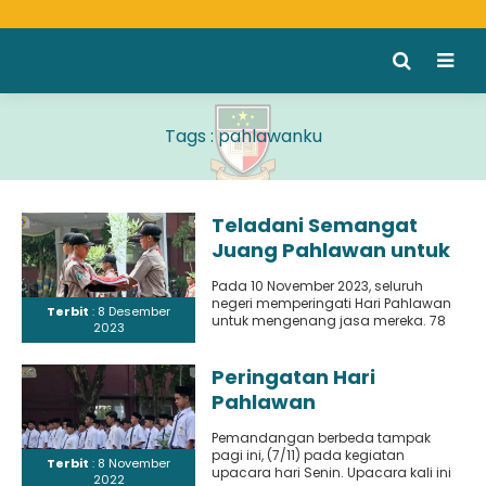
Tags : pahlawanku
Teladani Semangat
Juang Pahlawan untuk
Indonesia yang Lebih
Pada 10 November 2023, seluruh
Maju
negeri memperingati Hari Pahlawan
Terbit
: 8 Desember
untuk mengenang jasa mereka. 78
2023
tahun lalu, di Surabaya, para
pejuang..
Peringatan Hari
Pahlawan
Pemandangan berbeda tampak
pagi ini, (7/11) pada kegiatan
Terbit
: 8 November
upacara hari Senin. Upacara kali ini
2022