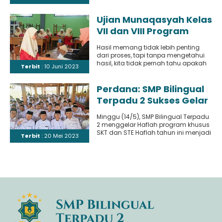
bacaan Al-Qur’an di antara para
Musyrif dan Musyrifah
penghafal yang memiliki..
Program STE
Ujian Munaqasyah Kelas
VII dan VIII Program
Khusus SKT dan STE.
Hasil memang tidak lebih penting
dari proses, tapi tanpa mengetahui
hasil, kita tidak pernah tahu apakah
Terbit
: 10 Juni 2023
kita sudah berproses dengan..
Perdana: SMP Bilingual
Terpadu 2 Sukses Gelar
Haflah Secara Mandiri
Minggu (14/5), SMP Bilingual Terpadu
2 menggelar Haflah program khusus
SKT dan STE Haflah tahun ini menjadi
Terbit
: 20 Mei 2023
haflah perdana yang..