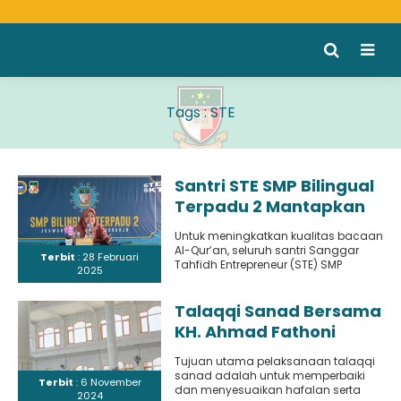
Tags : STE
Santri STE SMP Bilingual
Terpadu 2 Mantapkan
Bacaan Al-Qur’an
Untuk meningkatkan kualitas bacaan
Melalui Kegiatan Tashih
Al-Qur’an, seluruh santri Sanggar
Terbit
: 28 Februari
Tahfidh Entrepreneur (STE) SMP
2025
Bilingual Terpadu 2 dari kelas VII, VIII,
dan..
Talaqqi Sanad Bersama
KH. Ahmad Fathoni
Dimyathi, LC untuk
Tujuan utama pelaksanaan talaqqi
Memperbaiki Hafalan
sanad adalah untuk memperbaiki
Terbit
: 6 November
dan Bacaan Al-Qur’an
dan menyesuaikan hafalan serta
2024