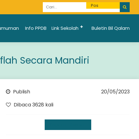
Informasi Penerimaan Santri Baru 2025/2026 bi
umuman
Info PPDB
Link Sekolah
Buletin Bil Qalam
flah Secara Mandiri
Publish
20/05/2023
Dibaca 3628 kali
Kegiatan Sekolah