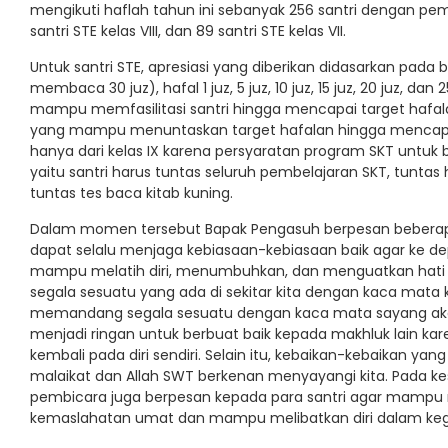
mengikuti haflah tahun ini sebanyak 256 santri dengan pembag
santri STE kelas VIII, dan 89 santri STE kelas VII.
Untuk santri STE, apresiasi yang diberikan didasarkan pada
membaca 30 juz), hafal 1 juz, 5 juz, 10 juz, 15 juz, 20 juz, dan
mampu memfasilitasi santri hingga mencapai target hafalan 
yang mampu menuntaskan target hafalan hingga mencapai 2
hanya dari kelas IX karena persyaratan program SKT untuk b
yaitu santri harus tuntas seluruh pembelajaran SKT, tuntas
tuntas tes baca kitab kuning.
Dalam momen tersebut Bapak Pengasuh berpesan beberapa h
dapat selalu menjaga kebiasaan-kebiasaan baik agar ke dep
mampu melatih diri, menumbuhkan, dan menguatkan hat
segala sesuatu yang ada di sekitar kita dengan kaca mata
memandang segala sesuatu dengan kaca mata sayang ak
menjadi ringan untuk berbuat baik kepada makhluk lain kar
kembali pada diri sendiri. Selain itu, kebaikan-kebaikan y
malaikat dan Allah SWT berkenan menyayangi kita. Pada k
pembicara juga berpesan kepada para santri agar mampu m
kemaslahatan umat dan mampu melibatkan diri dalam keg