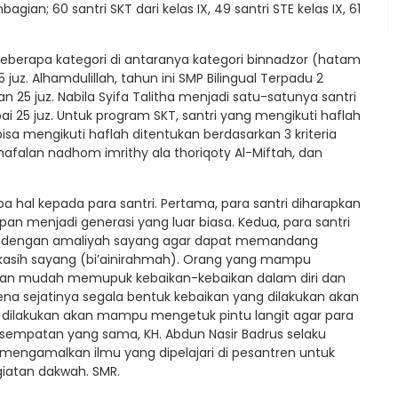
ian; 60 santri SKT dari kelas IX, 49 santri STE kelas IX, 61
 beberapa kategori di antaranya kategori binnadzor (hatam
 25 juz. Alhamdulillah, tahun ini SMP Bilingual Terpadu 2
25 juz. Nabila Syifa Talitha menjadi satu-satunya santri
5 juz. Untuk program SKT, santri yang mengikuti haflah
isa mengikuti haflah ditentukan berdasarkan 3 kriteria
 hafalan nadhom imrithy ala thoriqoty Al-Miftah, dan
al kepada para santri. Pertama, para santri diharapkan
an menjadi generasi yang luar biasa. Kedua, para santri
i dengan amaliyah sayang agar dapat memandang
 kasih sayang (bi’ainirahmah). Orang yang mampu
an mudah memupuk kebaikan-kebaikan dalam diri dan
ena sejatinya segala bentuk kebaikan yang dilakukan akan
ang dilakukan akan mampu mengetuk pintu langit agar para
esempatan yang sama, KH. Abdun Nasir Badrus selaku
engamalkan ilmu yang dipelajari di pesantren untuk
iatan dakwah. SMR.