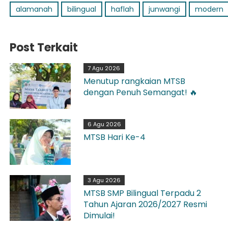
alamanah
bilingual
haflah
junwangi
modern
Post Terkait
7 Agu 2026
Menutup rangkaian MTSB
dengan Penuh Semangat! 🔥
6 Agu 2026
MTSB Hari Ke-4
3 Agu 2026
MTSB SMP Bilingual Terpadu 2
Tahun Ajaran 2026/2027 Resmi
Dimulai!