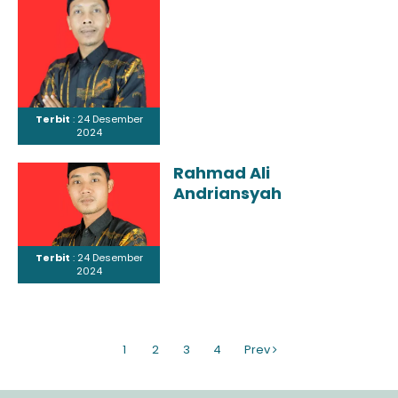
Terbit
: 24 Desember
2024
Rahmad Ali
Andriansyah
Terbit
: 24 Desember
2024
1
2
3
4
Prev