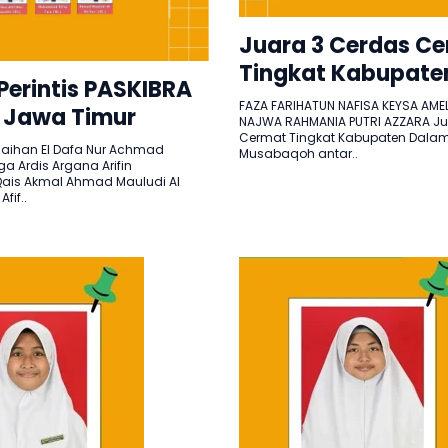
Juara 3 Cerdas C
Tingkat Kabupate
 Perintis PASKIBRA
FAZA FARIHATUN NAFISA KEYSA AMEL
 Jawa Timur
NAJWA RAHMANIA PUTRI AZZARA Ju
Cermat Tingkat Kabupaten Dala
han El Dafa Nur Achmad
Musabaqoh antar..
ga Ardis Argana Arifin
is Akmal Ahmad Mauludi Al
fif..