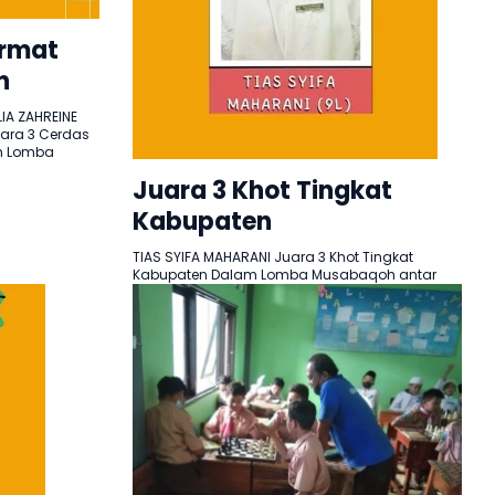
ermat
n
IA ZAHREINE
ara 3 Cerdas
m Lomba
Juara 3 Khot Tingkat
Kabupaten
TIAS SYIFA MAHARANI Juara 3 Khot Tingkat
Kabupaten Dalam Lomba Musabaqoh antar
Sekolah dan Madrasah Diadakan Oleh : TMTB
Pesantren..