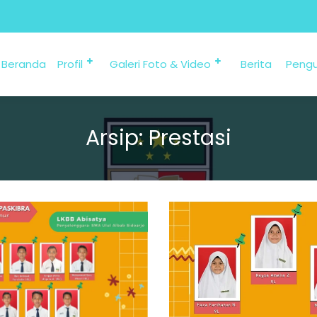
Beranda
Profil
Galeri Foto & Video
Berita
Peng
Arsip:
Prestasi