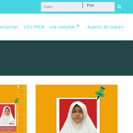
Informasi Penerimaan Santri Baru 2025/2026 bi
umuman
Info PPDB
Link Sekolah
Buletin Bil Qalam