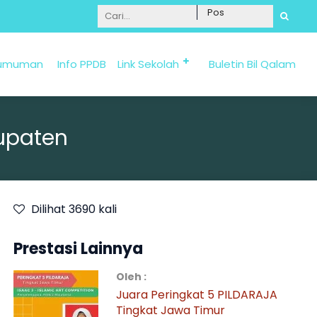
Informasi Penerimaan Santri Baru 2025/2026 bi
umuman
Info PPDB
Link Sekolah
Buletin Bil Qalam
upaten
Dilihat 3690 kali
Prestasi Lainnya
Oleh :
Juara Peringkat 5 PILDARAJA
Tingkat Jawa Timur