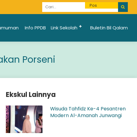
Informasi Penerimaan Santri Baru 2025/2026 bi
umuman
Info PPDB
Link Sekolah
Buletin Bil Qalam
akan Porseni
Ekskul Lainnya
Wisuda Tahfidz Ke-4 Pesantren
Modern Al-Amanah Junwangi