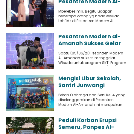
Pesantren Modern Al-
Amanah Junwangi
Mberebes mili. Begitu ucapan
beberapa orang yg hadir wisuda
tahfidz di Pesantren Modern Al
Amanah Junwangi, Sidoarjo. Orang
tua dari..
Pesantren Modern al-
Amanah Sukses Gelar
Wisuda Perdana
Sabtu (05/06/21) Pesantren Modern
Sanggar Kutubu at
Al-Amanah sukses menggelar
Turots
Wisuda untuk program SKT. Program
Sanggar Kutubu at Turots (SKT)
adalah Program unggulan..
Mengisi Libur Sekolah,
Santri Junwangi
Adakan Porseni
Pekan Olahraga dan Seni Ke-4 yang
diselenggarakan di Pesantren
Modern Al-Amanah ini merupakan
ajang kreativitas dan ketangkasan
para santri Junwangi..
Peduli Korban Erupsi
Semeru, Ponpes Al-
Amanah Salurkan