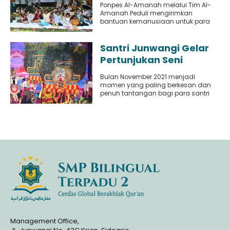
Ponpes Al-Amanah melalui Tim Al-
Bantuan Kemanusiaan
Amanah Peduli mengirimkan
bantuan kemanusiaan untuk para
korban erupsi Semeru pada 12-13
Desember 2021 lalu. Aksi..
Santri Junwangi Gelar
Pertunjukan Seni
Spektakuler
Bulan November 2021 menjadi
momen yang paling berkesan dan
penuh tantangan bagi para santri
kelas IX SMP Bilingual Terpadu dan..
Management Office,