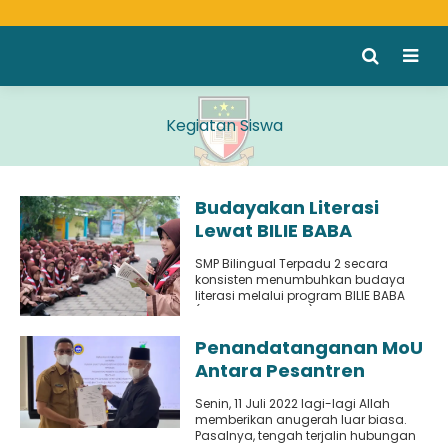
Kegiatan Siswa
Budayakan Literasi
Lewat BILIE BABA
SMP Bilingual Terpadu 2 secara
konsisten menumbuhkan budaya
literasi melalui program BILIE BABA
(Bilie Baca Bareng) yang
dilaksanakan setiap tanggal..
Penandatanganan MoU
Antara Pesantren
Modern Al Amanah dan
Senin, 11 Juli 2022 lagi-lagi Allah
RSUD Sidoarjo Barat
memberikan anugerah luar biasa.
Pasalnya, tengah terjalin hubungan