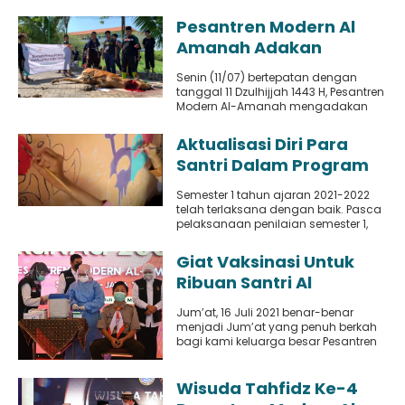
kerjasama antara Pesantren Modern
Al Amanah..
Pesantren Modern Al
Amanah Adakan
Penyembelihan Hewan
Senin (11/07) bertepatan dengan
Kurban
tanggal 11 Dzulhijjah 1443 H, Pesantren
Modern Al-Amanah mengadakan
penyembelihan hewan kurban dalam
rangka memperingati Hari..
Aktualisasi Diri Para
Santri Dalam Program
Pengabdian
Semester 1 tahun ajaran 2021-2022
telah terlaksana dengan baik. Pasca
pelaksanaan penilaian semester 1,
para santri melaksanakan libur
semester 1...
Giat Vaksinasi Untuk
Ribuan Santri Al
Amanah Didatangi
Jum’at, 16 Juli 2021 benar-benar
Gubernur Jawa Timur
menjadi Jum’at yang penuh berkah
bagi kami keluarga besar Pesantren
Modern Al Amanah. Pasalnya,
seluruh..
Wisuda Tahfidz Ke-4