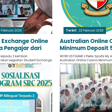
8 Februari 2026
Terbit
: 23 Februari 2026
 Exchange Online
Australian Online 
 Pengajar dari
Minimum Deposit 
a, Jepang
Overview
Terpadu 2 kembali
WOW LISTGAME ≡ Perks Sports My 
akan kegiatan Student Exchange
Australian Online Casino Minimum
dilaksanakan secara daring
Overview Here we explore australian
 Meet pada Senin,..