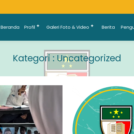
Beranda
Profil
Galeri Foto & Video
Berita
Peng
Kategori : Uncategorized