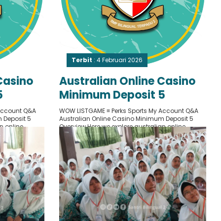
Terbit
: 4 Februari 2026
Casino
Australian Online Casino
5
Minimum Deposit 5
Overview
Account Q&A
WOW LISTGAME ≡ Perks Sports My Account Q&A
 Deposit 5
Australian Online Casino Minimum Deposit 5
 online..
Overview Here we explore australian online..