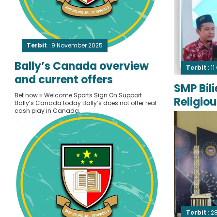
Terbit
: 9 November 2025
Bally’s Canada overview
Terbit
: 1
and current offers
SMP Bili
Bet now ≡ Welcome Sports Sign On Support
Religio
Bally’s Canada today Bally’s does not offer real
cash play in Canada..
2025
SMP Bilingual 
meningkatkan p
ini, SMP Bilie
Religious..
Terbit
: 2