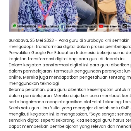
Surabaya, 25 Mei 2023 – Para guru di Surabaya kini semak
mengadopsi transformasi digital dalam proses pembelajara
Perwakilan Google For Education Indonesia bekerja sama
kegiatan transformasi digital bagi para guru di daerah ini.
Dalam kegiatan transformasi digital ini, para guru diberi
dalam pembelajaran, termasuk penggunaan perangkat lunak
online. Mereka juga mendapatkan pengetahuan tentang me
menggunakan teknologi.
Selama pelatihan, para guru diberikan kesempatan untuk 
dalam pembelajaran. Mereka diajarkan cara membuat konten
serta bagaimana mengintegrasikan alat-alat teknologi ter
Salah satu guru, Ibu Yulia, yang mengajar di salah satu 
mengikuti kegiatan ini. Ia mengatakan, “Saya sangat senan
semakin digital seperti sekarang, kita sebagai guru harus 
dapat memberikan pembelajaran yang relevan dan menarik b