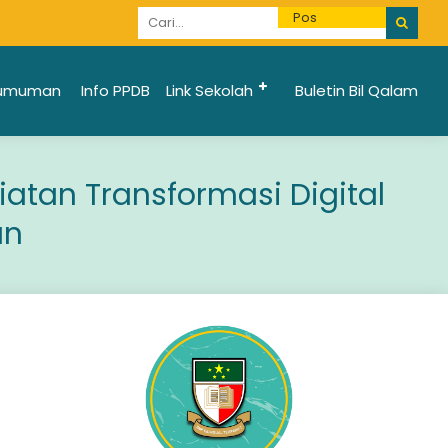
Informasi Penerimaan Santri Baru 2025/2026 bi
umuman
Info PPDB
Link Sekolah
Buletin Bil Qalam
atan Transformasi Digital
an