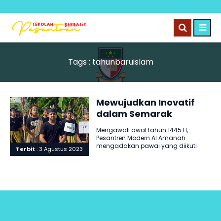
Tags : tahunbaruislam
Mewujudkan Inovatif
dalam Semarak
Muharram dengan
Mengawali awal tahun 1445 H,
Berbagai Kostum
Pesantren Modern Al Amanah
mengadakan pawai yang diikuti
Terbit
: 3 Agustus 2023
seluruh lembaga di bawah yayasan
Al Amanah..