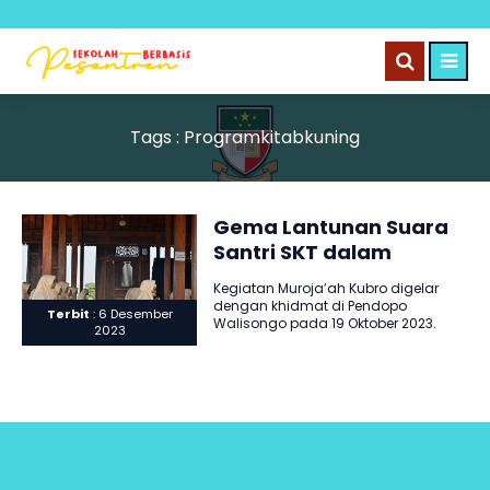
Tags : Programkitabkuning
Gema Lantunan Suara
Santri SKT dalam
Muroja’ah Kubro di
Kegiatan Muroja’ah Kubro digelar
Pendopo Wali Songo
dengan khidmat di Pendopo
Terbit
: 6 Desember
Walisongo pada 19 Oktober 2023.
2023
Kegiatan ini diikuti oleh Santri
Program SKT..