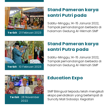
menarik dan menginspirasi. Acara ini
memberikan kesempatan kepada..
Stand Pameran karya
santri Putri pada
Kegiatan Parents Day
Sabtu-Minggu, 14-15 Janurai 2022,
Tampak pemandangan berbeda di
halaman Gedung Al-Hikmah SMP
Terbit
: 21 Februari 2023
Bilingual Terpadu 2. Selama 2 hari itu
acara..
Stand Pameran karya
santri Putra pada
Kegiatan Parents Day
Sabtu-Minggu, 14-15 Janurai 2022,
Tampak pemandangan berbeda di
halaman Gedung Al-Hikmah SMP
Terbit
: 10 Februari 2023
Bilingual Terpadu 2. Selama 2 hari itu
acara..
Education Expo
SMP Bilingual terpadu telah mengikuti
ekspo pendidikan yang bertempat di
Terbit
: 28 November
Suncity Mall Sidoarjo. Kegiatan
2022
tersebut berlangsung dua hari yakni
pada..