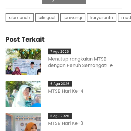
alamanah
bilingual
junwangi
karyasantri
mod
Post Terkait
7 Agu 2026
Menutup rangkaian MTSB
dengan Penuh Semangat! 🔥
6 Agu 2026
MTSB Hari Ke-4
5 Agu 2026
MTSB Hari Ke-3