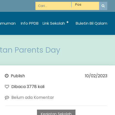
Informasi Penerimaan Santri Baru 2025/2026 bi
umuman
Info PPDB
Link Sekolah
Buletin Bil Qalam
tan Parents Day
Publish
10/02/2023
Dibaca 3778 kali
Belum ada Komentar
Kegiatan Sekolah