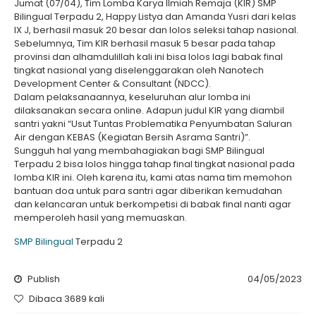
Jumat (07/04), Tim Lomba Karya Ilmiah Remaja (KIR) SMP
Bilingual Terpadu 2, Happy Listya dan Amanda Yusri dari kelas
IX J, berhasil masuk 20 besar dan lolos seleksi tahap nasional.
Sebelumnya, Tim KIR berhasil masuk 5 besar pada tahap
provinsi dan alhamdulillah kali ini bisa lolos lagi babak final
tingkat nasional yang diselenggarakan oleh Nanotech
Development Center & Consultant (NDCC).
Dalam pelaksanaannya, keseluruhan alur lomba ini
dilaksanakan secara online. Adapun judul KIR yang diambil
santri yakni “Usut Tuntas Problematika Penyumbatan Saluran
Air dengan KEBAS (Kegiatan Bersih Asrama Santri)”.
Sungguh hal yang membahagiakan bagi SMP Bilingual
Terpadu 2 bisa lolos hingga tahap final tingkat nasional pada
lomba KIR ini. Oleh karena itu, kami atas nama tim memohon
bantuan doa untuk para santri agar diberikan kemudahan
dan kelancaran untuk berkompetisi di babak final nanti agar
memperoleh hasil yang memuaskan.
SMP Bilingual
Terpadu 2
Publish
04/05/2023
Dibaca 3689 kali