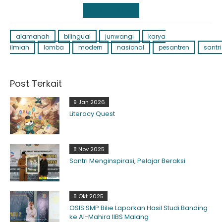
Kegiatan Siswa
alamanah
bilingual
junwangi
karya
ilmiah
lomba
modern
nasional
pesantren
santri
Post Terkait
9 Jan 2026
Literacy Quest
8 Nov 2025
Santri Menginspirasi, Pelajar Beraksi
8 Okt 2025
OSIS SMP Bilie Laporkan Hasil Studi Banding
ke Al-Mahira IIBS Malang