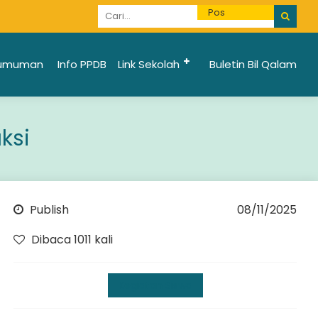
Informasi Penerimaan Santri Baru 2025/2026 bi
umuman
Info PPDB
Link Sekolah
Buletin Bil Qalam
ksi
Publish
08/11/2025
Dibaca 1011 kali
Kegiatan Siswa