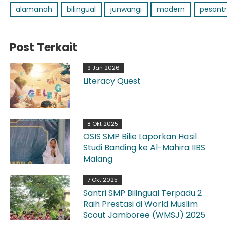
alamanah
bilingual
junwangi
modern
pesant
Post Terkait
9 Jan 2026
Literacy Quest
8 Okt 2025
OSIS SMP Bilie Laporkan Hasil
Studi Banding ke Al-Mahira IIBS
Malang
7 Okt 2025
Santri SMP Bilingual Terpadu 2
Raih Prestasi di World Muslim
Scout Jamboree (WMSJ) 2025