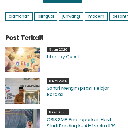
alamanah
bilingual
junwangi
modern
pesant
Post Terkait
9 Jan 2026
Literacy Quest
8 Nov 2025
Santri Menginspirasi, Pelajar
Beraksi
8 Okt 2025
OSIS SMP Bilie Laporkan Hasil
Studi Banding ke Al-Mahira IIBS