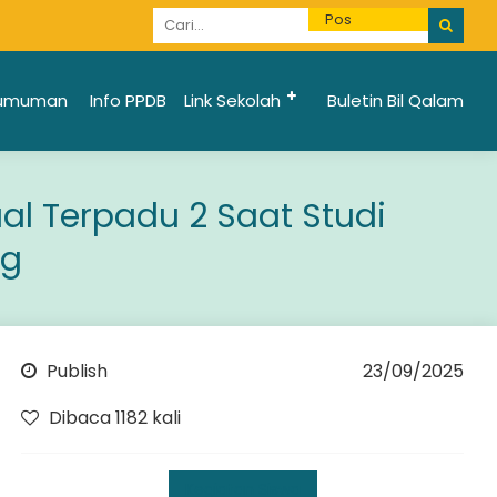
Informasi Penerimaan Santri Baru 2025/2026 bi
umuman
Info PPDB
Link Sekolah
Buletin Bil Qalam
l Terpadu 2 Saat Studi
ng
Publish
23/09/2025
Dibaca 1182 kali
Kegiatan Siswa