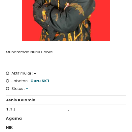
Muhammad Nurul Habibi
Aktif mulai :
-
Jabatan :
Guru SKT
Status :
-
Jenis Kelamin
T.T.L
-, -
Agama
NIK