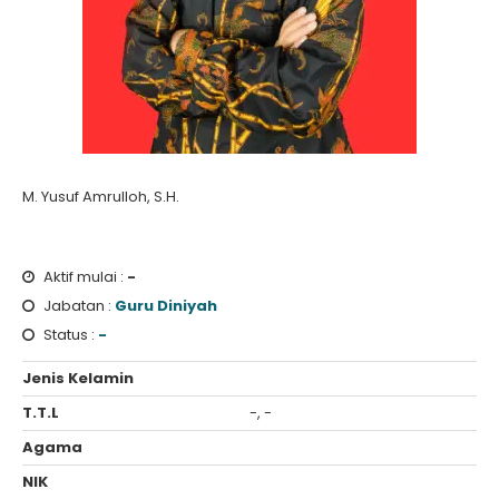
M. Yusuf Amrulloh, S.H.
Aktif mulai :
-
Jabatan :
Guru Diniyah
Status :
-
Jenis Kelamin
T.T.L
-, -
Agama
NIK