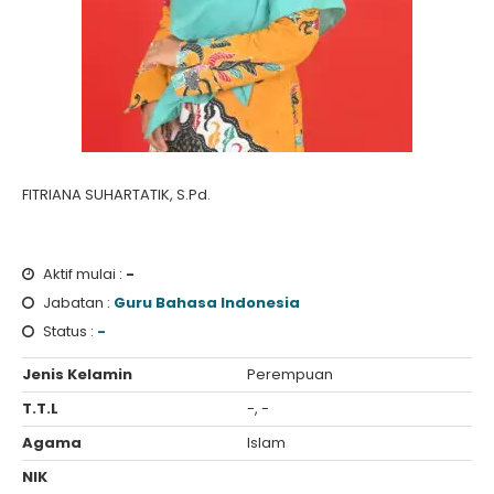
FITRIANA SUHARTATIK, S.Pd.
Aktif mulai :
-
Jabatan :
Guru Bahasa Indonesia
Status :
-
Jenis Kelamin
Perempuan
T.T.L
-, -
Agama
Islam
NIK