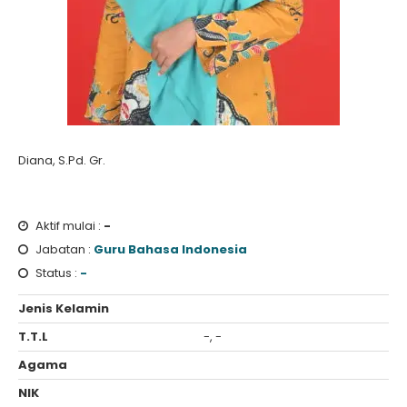
Diana, S.Pd. Gr.
Aktif mulai :
-
Jabatan :
Guru Bahasa Indonesia
Status :
-
Jenis Kelamin
T.T.L
-, -
Agama
NIK