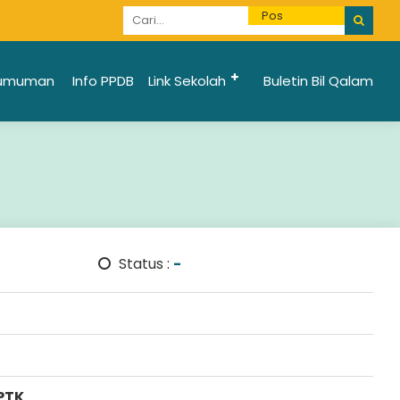
Informasi Penerimaan Santri Baru 2025/2026 bi
umuman
Info PPDB
Link Sekolah
Buletin Bil Qalam
Status :
-
PTK