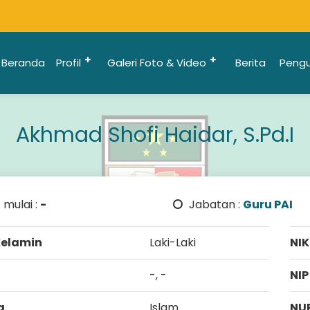
Beranda
Profil
Galeri Foto & Video
Berita
Peng
Akhmad Shofi Haidar, S.Pd.I
 mulai :
-
Jabatan :
Guru PAI
Kelamin
Laki-Laki
NIK
-, -
NIP
a
Islam
NU