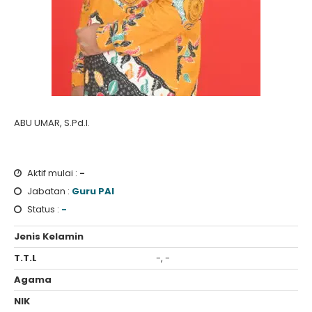
ABU UMAR, S.Pd.I.
Aktif mulai :
-
Jabatan :
Guru PAI
Status :
-
Jenis Kelamin
T.T.L
-, -
Agama
NIK