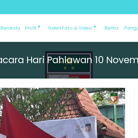
Beranda
Profil
Galeri Foto & Video
Berita
Peng
cara Hari Pahlawan 10 Nove