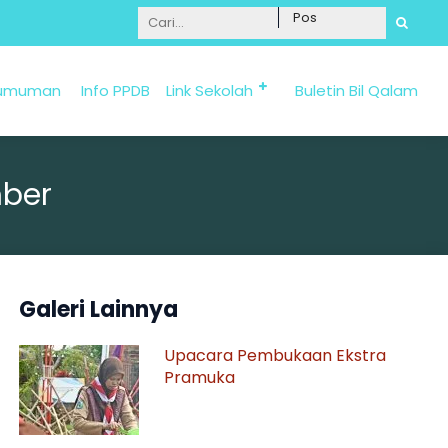
Informasi Penerimaan Santri Baru 2025/2026 bi
umuman
Info PPDB
Link Sekolah
Buletin Bil Qalam
mber
Galeri Lainnya
Upacara Pembukaan Ekstra
Pramuka