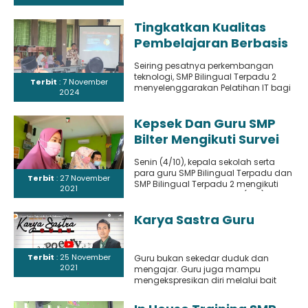
bacaan Al-Qur’an di antara para
Musyrif dan Musyrifah
penghafal yang memiliki..
STE
Tingkatkan Kualitas
Pembelajaran Berbasis
Teknologi, Tim IT SMP
Seiring pesatnya perkembangan
Bilie Adakan Pelatihan
teknologi, SMP Bilingual Terpadu 2
Terbit
: 7 November
IT Bagi Guru
menyelenggarakan Pelatihan IT bagi
2024
seluruh guru sebagai upaya
meningkatkan kualitas
pembelajaran. Kegiatan..
Kepsek Dan Guru SMP
Bilter Mengikuti Survei
Lingkungan Belajar
Senin (4/10), kepala sekolah serta
(SLB)
para guru SMP Bilingual Terpadu dan
Terbit
: 27 November
SMP Bilingual Terpadu 2 mengikuti
2021
survei lingkungan belajar (SLB)
secara bergilir..
Karya Sastra Guru
Terbit
: 25 November
Guru bukan sekedar duduk dan
2021
mengajar. Guru juga mampu
mengekspresikan diri melalui bait
bait karya sastra salah satu buah
karya...