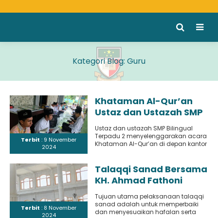
Kategori Blog:
Guru
Khataman Al-Qur’an
Ustaz dan Ustazah SMP
Bilingual Terpadu 2:
Ustaz dan ustazah SMP Bilingual
Mempererat
Terpadu 2 menyelenggarakan acara
Terbit
: 9 November
Kebersamaan dan
Khataman Al-Qur’an di depan kantor
2024
guru. Kegiatan yang khidmat ini
Memberikan Inspirasi
bertujuan..
bagi Santri
Talaqqi Sanad Bersama
KH. Ahmad Fathoni
Dimyathi, LC untuk
Tujuan utama pelaksanaan talaqqi
Memperbaiki Hafalan
sanad adalah untuk memperbaiki
Terbit
: 8 November
dan Bacaan Al-Qur’an
dan menyesuaikan hafalan serta
2024