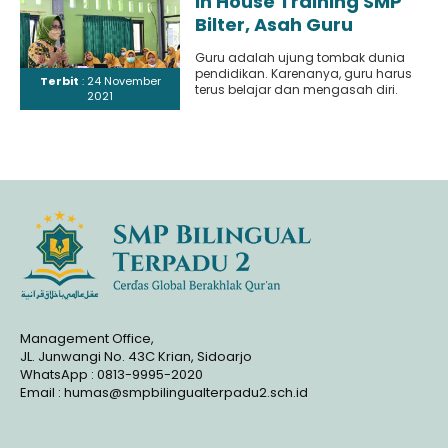
In House Training SMP
Bilter, Asah Guru
Menjadi Guru yang
Guru adalah ujung tombak dunia
Berkompeten
pendidikan. Karenanya, guru harus
Terbit
: 24 November
terus belajar dan mengasah diri.
2021
Guru dapat belajar melalui berbagai
cara..
Management Office,
JL. Junwangi No. 43C Krian, Sidoarjo
WhatsApp : 0813-9995-2020
Email : humas@smpbilingualterpadu2.sch.id