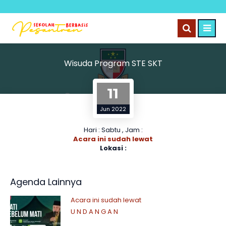
Wisuda Program STE SKT
11
Jun 2022
Hari : Sabtu , Jam :
Acara ini sudah lewat
Lokasi :
Agenda Lainnya
Acara ini sudah lewat
U N D A N G A N