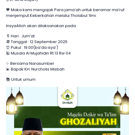
🧡 Maka kami mengajak Para jama’ah untuk beramar ma’ruf
menjemput Keberkahan melalui Tholabul ‘Ilmi.
InsyaAlloh akan dilaksanakan pada :
🔖 Hari : Jum’at
📆 Tanggal : 12 September 2025
⏰ Pukul : 19.00(ba’da isya’)
🕌 Musala Al Mujahidin Rt 13 Rw 04
✨ Bersama Narasumber
💫 Bapak KH. Nurcholis Misbah
📚 Untuk umum