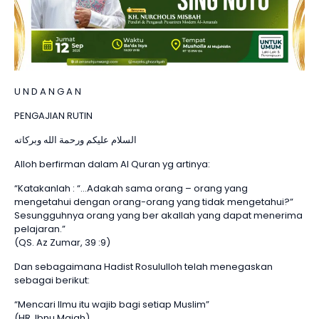
U N D A N G A N
PENGAJIAN RUTIN
السلام عليكم ورحمة الله وبركاته
Alloh berfirman dalam Al Quran yg artinya:
“Katakanlah : “…Adakah sama orang – orang yang
mengetahui dengan orang-orang yang tidak mengetahui?”
Sesungguhnya orang yang ber akallah yang dapat menerima
pelajaran.”
(QS. Az Zumar, 39 :9)
Dan sebagaimana Hadist Rosululloh telah menegaskan
sebagai berikut:
“Mencari Ilmu itu wajib bagi setiap Muslim”
(HR. Ibnu Majah)