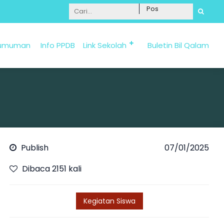
Informasi Penerimaan Santri Baru 2025/2026 bi
umuman
Info PPDB
Link Sekolah
Buletin Bil Qalam
Publish
07/01/2025
Dibaca 2151 kali
Kegiatan Siswa