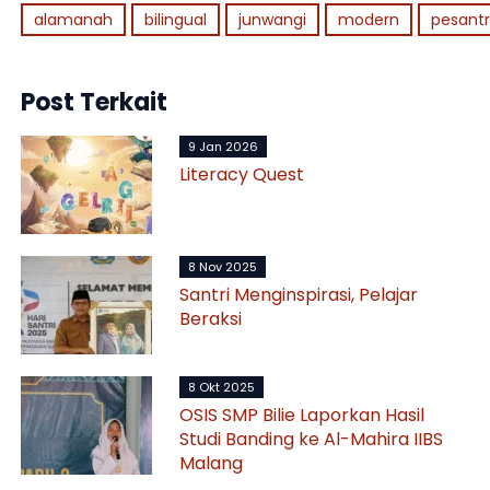
alamanah
bilingual
junwangi
modern
pesant
Post Terkait
9 Jan 2026
Literacy Quest
8 Nov 2025
Santri Menginspirasi, Pelajar
Beraksi
8 Okt 2025
OSIS SMP Bilie Laporkan Hasil
Studi Banding ke Al-Mahira IIBS
Malang