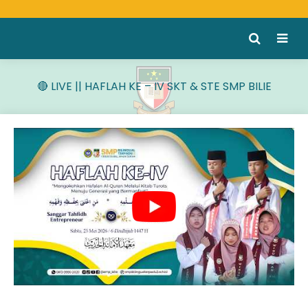
🔴 LIVE || HAFLAH KE – IV SKT & STE SMP BILIE