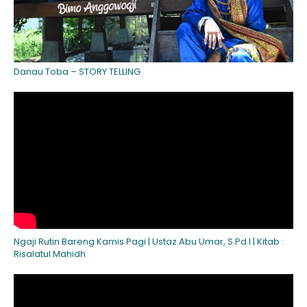
Danau Toba – STORY TELLING
Ngaji Rutin Bareng Kamis Pagi | Ustaz Abu Umar, S.Pd.I | Kitab :
Risalatul Mahidh