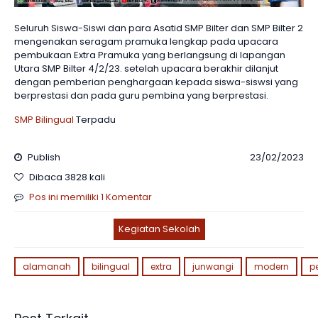
Seluruh Siswa-Siswi dan para Asatid SMP Bilter dan SMP Bilter 2
mengenakan seragam pramuka lengkap pada upacara
pembukaan Extra Pramuka yang berlangsung di lapangan
Utara SMP Bilter 4/2/23. setelah upacara berakhir dilanjut
dengan pemberian penghargaan kepada siswa-siswsi yang
berprestasi dan pada guru pembina yang berprestasi.
SMP Bilingual
Terpadu
Publish
23/02/2023
Dibaca 3828 kali
Pos ini memiliki 1 Komentar
Kegiatan Sekolah
alamanah
bilingual
extra
junwangi
modern
p