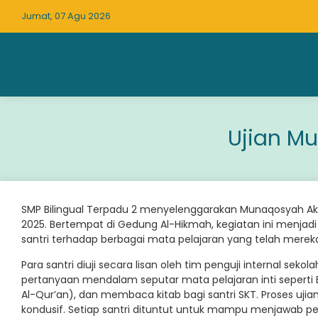
Jumat, 07 Agu 2026
Ujian Mu
SMP Bilingual Terpadu 2 menyelenggarakan Munaqosyah Akhir 
2025. Bertempat di Gedung Al-Hikmah, kegiatan ini men
santri terhadap berbagai mata pelajaran yang telah mereka
Para santri diuji secara lisan oleh tim penguji internal se
pertanyaan mendalam seputar mata pelajaran inti seperti Bah
Al-Qur’an), dan membaca kitab bagi santri SKT. Proses uj
kondusif. Setiap santri dituntut untuk mampu menjawab pe