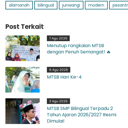
alamanah
bilingual
junwangi
modern
pesant
Post Terkait
7 Agu 2026
Menutup rangkaian MTSB
dengan Penuh Semangat! 🔥
6 Agu 2026
MTSB Hari Ke-4
3 Agu 2026
MTSB SMP Bilingual Terpadu 2
Tahun Ajaran 2026/2027 Resmi
Dimulai!