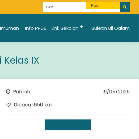
Informasi Penerimaan Santri Baru 2025/2026 bi
umuman
Info PPDB
Link Sekolah
Buletin Bil Qalam
 Kelas IX
Publish
19/05/2025
Dibaca 1650 kali
Kegiatan Sekolah