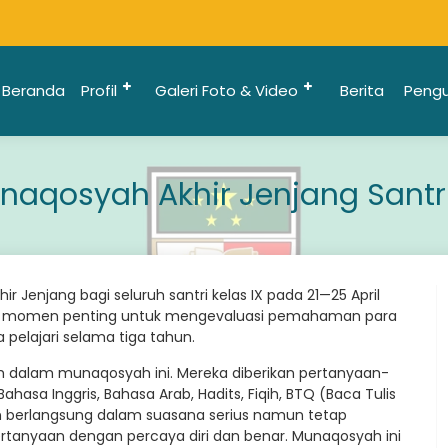
Beranda
Profil
Galeri Foto & Video
Berita
Peng
naqosyah Akhir Jenjang Santri
Jenjang bagi seluruh santri kelas IX pada 21—25 April
jadi momen penting untuk mengevaluasi pemahaman para
 pelajari selama tiga tahun.
kolah dalam munaqosyah ini. Mereka diberikan pertanyaan-
asa Inggris, Bahasa Arab, Hadits, Fiqih, BTQ (Baca Tulis
ian berlangsung dalam suasana serius namun tetap
rtanyaan dengan percaya diri dan benar. Munaqosyah ini