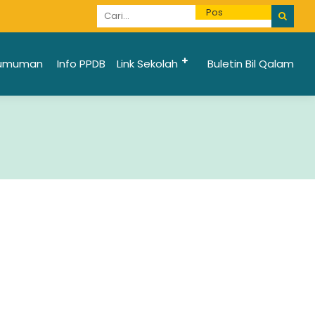
Informasi Penerimaan Santri Baru 2025/2026 bi
umuman
Info PPDB
Link Sekolah
Buletin Bil Qalam