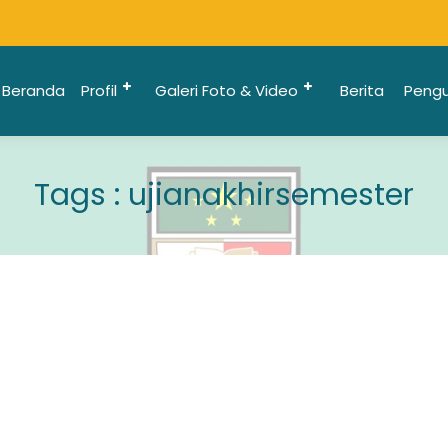
Beranda
Profil
Galeri Foto & Video
Berita
Peng
Tags : ujianakhirsemester