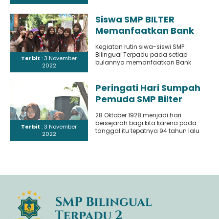
tahun ajaran 2021/2022. Hal..
Siswa SMP BILTER
Memanfaatkan Bank
Sampah dengan
Kegiatan rutin siwa-siswi SMP
menukar dengan
Bilingual Terpadu pada setiap
Terbit
: 3 November
segelas Minuman
bulannya memanfaatkan Bank
2022
Sampah terutama botol bekas
minuman untuk dikumpulkan dan
ditukarkan..
Peringati Hari Sumpah
Pemuda SMP Bilter
Gelar Upacara Bendera
28 Oktober 1928 menjadi hari
bersejarah bagi kita karena pada
Terbit
: 3 November
tanggal itu tepatnya 94 tahun lalu
2022
menjadi momentum penting para..