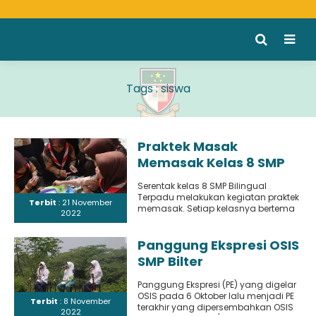
Tags : siswa
Praktek Masak
Memasak Kelas 8 SMP
Bilingual Terpadu
Serentak kelas 8 SMP Bilingual
Terpadu melakukan kegiatan praktek
Terbit
: 21 November
memasak. Setiap kelasnya bertema
2022
menu masakan yang berbeda-beda
dan dengan kekreatifan..
Panggung Ekspresi OSIS
SMP Bilter
Panggung Ekspresi (PE) yang digelar
OSIS pada 6 Oktober lalu menjadi PE
Terbit
: 8 November
terakhir yang dipersembahkan OSIS
2022