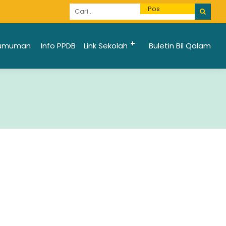
Informasi Penerimaan Santri Baru 2025/2026 bi
umuman
Info PPDB
Link Sekolah
Buletin Bil Qalam