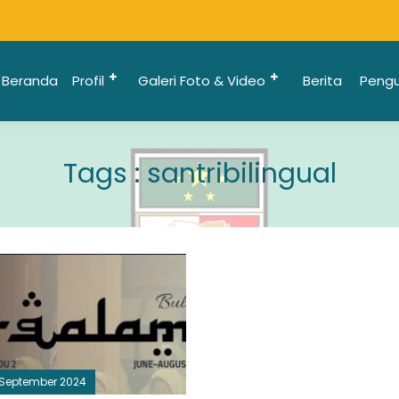
Beranda
Profil
Galeri Foto & Video
Berita
Peng
Tags : santribilingual
 September 2024