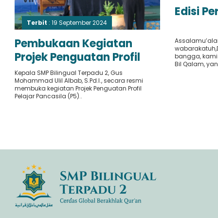
Edisi P
Terbit
: 19 September 2024
Pembukaan Kegiatan
Assalamu’ala
wabarakatuh,
Projek Penguatan Profil
bangga, kami h
Bil Qalam, yan
Pelajar Pancasila (P5) di
Kepala SMP Bilingual Terpadu 2, Gus
Mohammad Ulil Albab, S.Pd.I., secara resmi
SMP Bilingual Terpadu 2
membuka kegiatan Projek Penguatan Profil
Pelajar Pancasila (P5)..