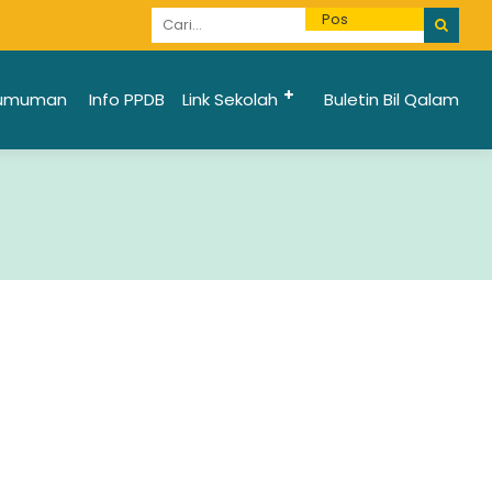
Informasi Penerimaan Santri Baru 2025/2026 bi
umuman
Info PPDB
Link Sekolah
Buletin Bil Qalam