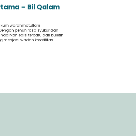
ertama – Bil Qalam
ikum warahmatullahi
Dengan penuh rasa syukur dan
adirkan edisi terbaru dari buletin
g menjadi wadah kreatifitas..