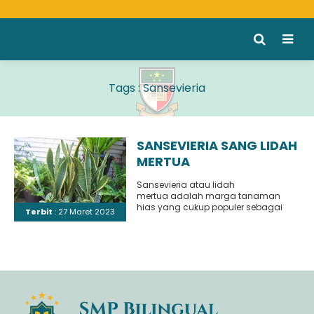
Tags : Sansevieria
SANSEVIERIA SANG LIDAH
MERTUA
Sansevieria atau lidah
mertua adalah marga tanaman
hias yang cukup populer sebagai
Terbit
: 27 Maret 2023
penghias bagian dalam rumah
karena tanaman ini dapat tumbuh
dalam kondisi yang sedikit..