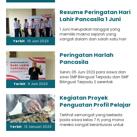
adalah diadakannya..
Resume Peringatan Hari
Lahir Pancasila 1 Juni
2023 SMP BILTER dan
1 Juni merupakan tanggal yang
SMP BILTER 2
memiliki makna sejarah yang
sangat dalam dan salah satu hari
Terbit
: 10 Juni 2023
penting dalam kalender bangsa
Indonesia,..
Peringatan Harlah
Pancasila
Senin, 05 Juni 2023 para siswa dan
siswi SMP Bilingual Terpadu dan SMP
Bilingual Terpadu 2 serentak
Terbit
: 9 Juni 2023
semangat merayakan hari..
Kegiatan Proyek
Penguatan Profil Pelajar
Pancasila (kelas 7,
Terlihat semangat yang berbeda
pembuatan dimsum
pada siswa kelas 7 H, yang mana
gyoza)
mereka sangat berantusias untuk
Terbit
: 13 Januari 2023
melakukan kegiatan masak-
memasak yang dilakukan..