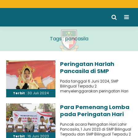
Tags : pancasila
Peringatan Harlah
Pancasila di SMP
Bilingual Terpadu 2
Pada tanggal 6 Juni 2024, SMP
Bilingual Terpadu 2
menyelenggarakan peringatan Hari
Terbit
: 30 Juli 2024
Lahir Pancasila yang melibatkan
seluruh siswa kelas 7..
Para Pemenang Lomba
pada Peringatan Hari
Lahir Pancasila
Puncak acara Peringatan Hari Lahir
Pancasila, 1 Juni 2023 di SMP Bilingual
Terpadu dan SMP Bilingual Terpadu 2
Terbit
: 16 Juni 2023