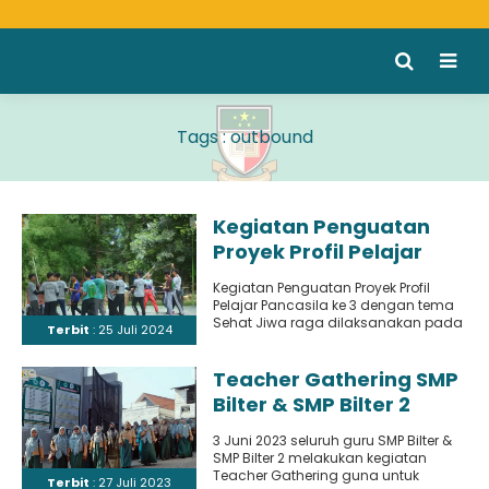
Tags : outbound
Kegiatan Penguatan
Proyek Profil Pelajar
Pancasila ke 3 Tema
Kegiatan Penguatan Proyek Profil
Sehat Jiwa Raga
Pelajar Pancasila ke 3 dengan tema
Sehat Jiwa raga dilaksanakan pada
Terbit
: 25 Juli 2024
tanggal 24 April – 10..
Teacher Gathering SMP
Bilter & SMP Bilter 2
3 Juni 2023 seluruh guru SMP Bilter &
SMP Bilter 2 melakukan kegiatan
Teacher Gathering guna untuk
Terbit
: 27 Juli 2023