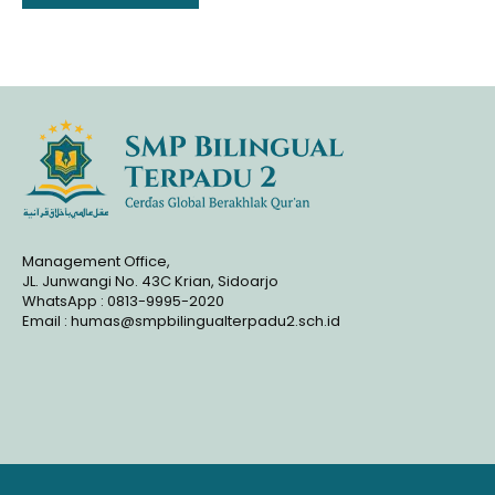
memfasilitasi pertukaran
pengalaman,..
Management Office,
JL. Junwangi No. 43C Krian, Sidoarjo
WhatsApp : 0813-9995-2020
Email : humas@smpbilingualterpadu2.sch.id