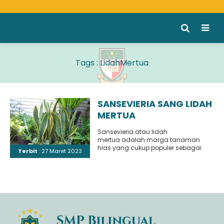
Tags : LidahMertua
SANSEVIERIA SANG LIDAH
MERTUA
Sansevieria atau lidah
mertua adalah marga tanaman
hias yang cukup populer sebagai
Terbit
: 27 Maret 2023
penghias bagian dalam rumah
karena tanaman ini dapat tumbuh
dalam kondisi yang sedikit..