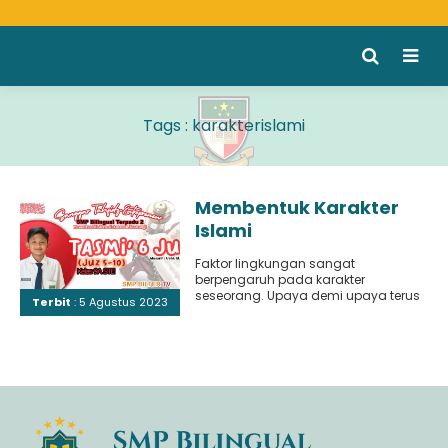
Tags : karakterislami
Membentuk Karakter
Islami
Faktor lingkungan sangat
berpengaruh pada karakter
seseorang. Upaya demi upaya terus
Terbit
: 5 Agustus 2023
dilakukan dalam pembentukan
karakter nan islami. Karakter yang
baik..