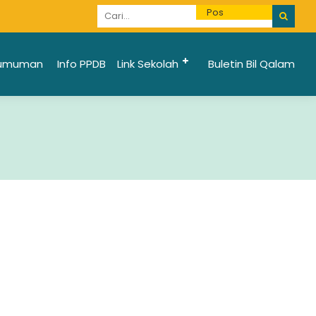
Informasi Penerimaan Santri Baru 2025/2026 bi
umuman
Info PPDB
Link Sekolah
Buletin Bil Qalam