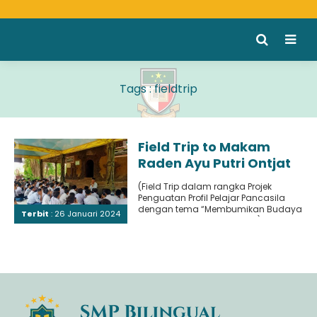
Tags : fieldtrip
Field Trip to Makam
Raden Ayu Putri Ontjat
Tondo Wurung
(Field Trip dalam rangka Projek
Penguatan Profil Pelajar Pancasila
dengan tema “Membumikan Budaya
Terbit
: 26 Januari 2024
dan Melangitkan Kreatifitas) Tujuan
situs sejarah kedua..