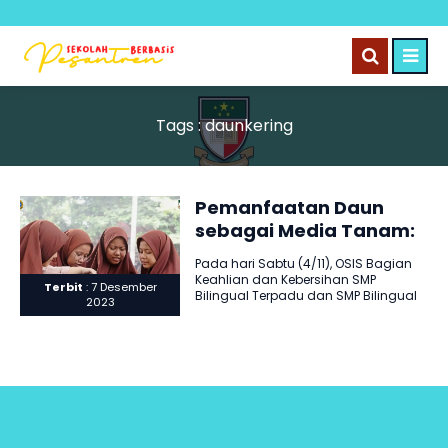
Tags : daunkering
Pemanfaatan Daun
sebagai Media Tanam:
Upaya Berkelanjutan
Pada hari Sabtu (4/11), OSIS Bagian
untuk Kelestarian Alam
Keahlian dan Kebersihan SMP
Terbit
: 7 Desember
Bilingual Terpadu dan SMP Bilingual
2023
Terpadu 2 mengadakan kegiatan
dengan..