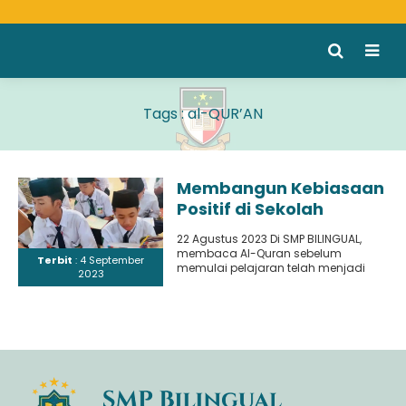
Tags : al-QUR’AN
Membangun Kebiasaan
Positif di Sekolah
dengan Membaca Al-
22 Agustus 2023 Di SMP BILINGUAL,
Quran Sebelum KBM
membaca Al-Quran sebelum
Terbit
: 4 September
Secara Rutin
memulai pelajaran telah menjadi
2023
kebiasaan yang diterapkan secara
rutin oleh siswa..