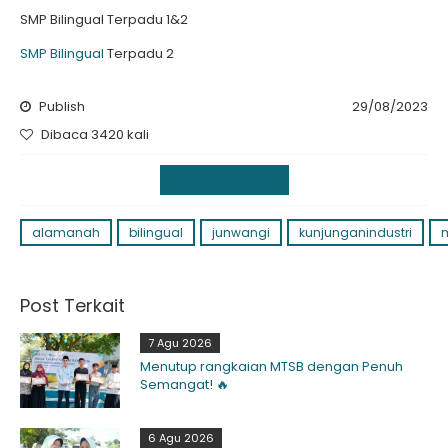
SMP Bilingual Terpadu 1&2
SMP Bilingual
Terpadu 2
Publish
29/08/2023
Dibaca 3420 kali
Kegiatan Sekolah
alamanah
bilingual
junwangi
kunjunganindustri
Post Terkait
7 Agu 2026
Menutup rangkaian MTSB dengan Penuh
Semangat! 🔥
6 Agu 2026