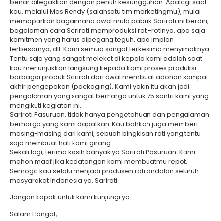
benar ditegakkan dengan penuh kesungguhan. Apalagi saat
kau, melalui Mas Rendy (salahsatu tim marketingmu), mulai
memaparkan bagaimana awal mula pabrik Sariroti ini berdiri,
bagaiaman cara Sariroti memproduksi roti-rotinya, apa saja
komitmen yang harus dipegang teguh, apa impian
terbesarnya, dll. Kami semua sangat terkesima menyimaknya.
Tentu saja yang sangat melekat di kepala kami adalah saat
kau menunjukkan langsung kepada kami proses produksi
barbagai produk Sariroti dari awal membuat adonan sampai
akhir pengepakan (packaging). Kami yakin itu akan jadi
pengalaman yang sangat berharga untuk 75 santri kami yang
mengikuti kegiatan ini.
Sariroti Pasuruan, tidak hanya pengetahuan dan pengalaman
berharga yang kami dapatkan. Kau bahkan juga memberi
masing-masing dari kami, sebuah bingkisan roti yang tentu
saja membuat hati kami girang.
Sekali lagi, terima kasih banyak ya Sariroti Pasuruan. Kami
mohon maaf jika kedatangan kami membuatmu repot.
Semoga kau selalu menjadi produsen roti andalan seluruh
masyarakat Indonesia ya, Sariroti.
Jangan kapok untuk kami kunjungi ya.
Salam Hangat,