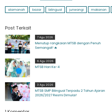
alamanah
bazar
bilingual
junwangi
makanan
Post Terkait
7 Agu 2026
Menutup rangkaian MTSB dengan Penuh
Semangat! 🔥
6 Agu 2026
MTSB Hari Ke-4
3 Agu 2026
MTSB SMP Bilingual Terpadu 2 Tahun Ajaran
2026/2027 Resmi Dimulai!
1 Komentar