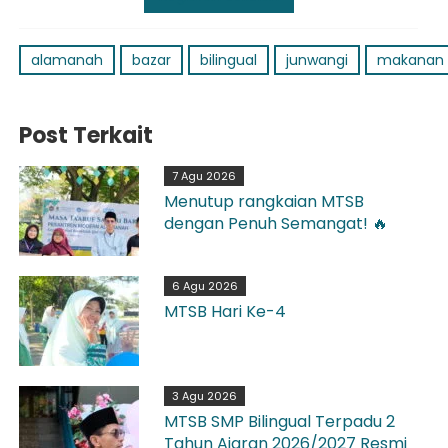
alamanah
bazar
bilingual
junwangi
makanan
Post Terkait
7 Agu 2026
Menutup rangkaian MTSB
dengan Penuh Semangat! 🔥
6 Agu 2026
MTSB Hari Ke-4
3 Agu 2026
MTSB SMP Bilingual Terpadu 2
Tahun Ajaran 2026/2027 Resmi