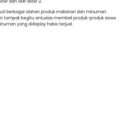
lter dan SMP Bilter 2.
liputi berbagai olahan produk makanan dan minuman
ntri tampak begitu antusias membeli produk-produk siswa
uman yang didisplay habis terjual.